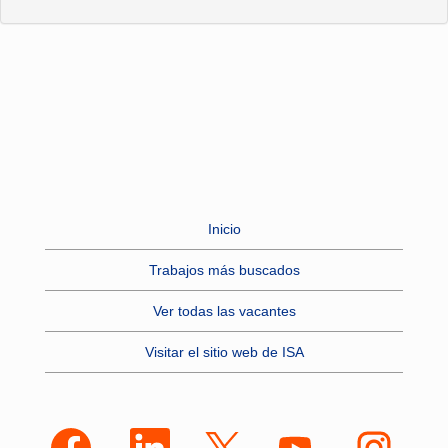
Inicio
Trabajos más buscados
Ver todas las vacantes
Visitar el sitio web de ISA
S
S
S
S
S
e
e
e
e