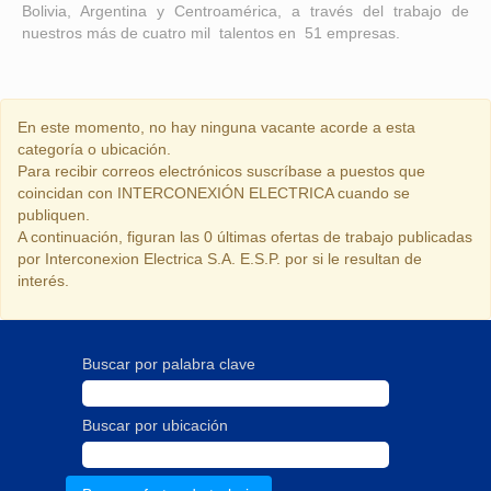
Bolivia, Argentina y Centroamérica, a través del trabajo de
nuestros más de cuatro mil talentos en 51 empresas.
En este momento, no hay ninguna vacante acorde a esta
categoría o ubicación.
Para recibir correos electrónicos suscríbase a puestos que
coincidan con INTERCONEXIÓN ELECTRICA cuando se
publiquen.
A continuación, figuran las 0 últimas ofertas de trabajo publicadas
por Interconexion Electrica S.A. E.S.P. por si le resultan de
interés.
Buscar por palabra clave
Buscar por ubicación